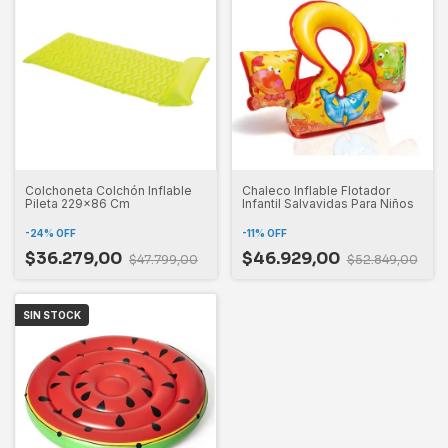
Colchoneta Colchón Inflable
Chaleco Inflable Flotador
Pileta 229x86 Cm
Infantil Salvavidas Para Niños
-
24
%
OFF
-
11
%
OFF
$36.279,00
$46.929,00
$47.799,00
$52.849,00
SIN STOCK