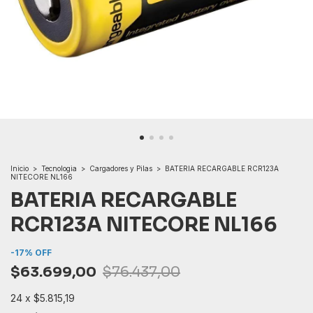
Inicio
>
Tecnologia
>
Cargadores y Pilas
>
BATERIA RECARGABLE RCR123A
NITECORE NL166
BATERIA RECARGABLE
RCR123A NITECORE NL166
-
17
%
OFF
$63.699,00
$76.437,00
24
x
$5.815,19