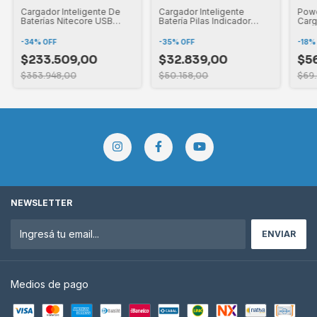
Cargador Inteligente De
Cargador Inteligente
Powe
Baterías Nitecore USB
Batería Pilas Indicador
Carg
Display de Estado
Carga 1 Slots
100
-
34
%
OFF
-
35
%
OFF
-
18
$233.509,00
$32.839,00
$5
$353.948,00
$50.158,00
$69
NEWSLETTER
Medios de pago