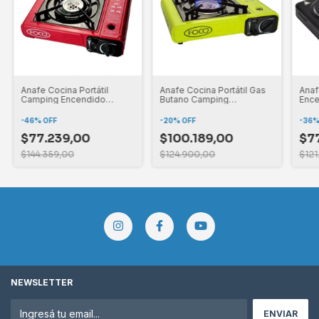
Anafe Cocina Portátil
Anafe Cocina Portátil Gas
Anaf
Camping Encendido
Butano Camping
Ence
Eléctrico Maletín
Encendido Eléctrico
200
-
46
%
OFF
-
20
%
OFF
-
36
$77.239,00
$100.189,00
$7
$144.359,00
$124.900,00
$121
NEWSLETTER