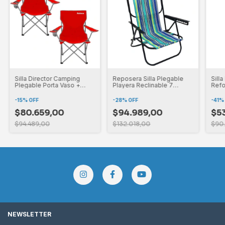
Silla Director Camping
Reposera Silla Plegable
Sill
Plegable Porta Vaso +
Playera Reclinable 7
Refo
Bolso Roja
Posiciones
Camp
-
15
%
OFF
-
28
%
OFF
-
41
$80.659,00
$94.989,00
$53
$94.489,00
$132.018,00
$90
NEWSLETTER