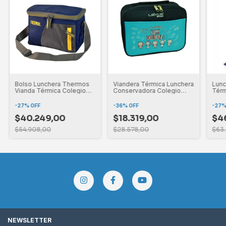
Bolso Lunchera Thermos
Viandera Térmica Lunchera
Lunc
Vianda Térmica Colegio
Conservadora Colegio
Térm
3.5 L
4.5L
Limp
-
27
%
OFF
-
36
%
OFF
-
27
$40.249,00
$18.319,00
$4
$54.908,00
$28.578,00
$63
NEWSLETTER